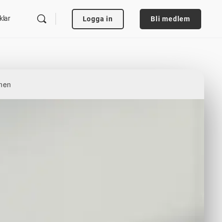
klar
Logga in
Bli medlem
nen