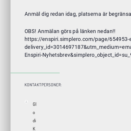
Anmäl dig redan idag, platserna är begräns
OBS! Anmälan görs på länken nedan!!
https://enspiri.simplero.com/page/654953
delivery_id=3014697187&utm_medium=email
Enspiri-Nyhetsbrev&simplero_object_id
KONTAKTPERSONER:
Gl
o
di
K