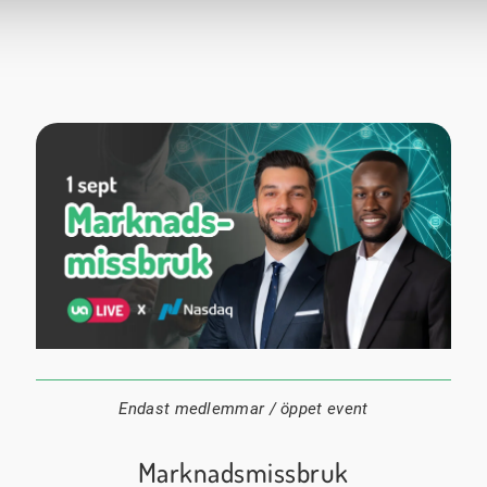
1 september
18:00
Digitalt
Datum:
Tid:
Plats:
Endast medlemmar / öppet event
Marknadsmissbruk