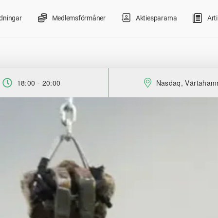
ldningar
Medlemsförmåner
Aktiespararna
Arti
18:00 - 20:00
Nasdaq, Värtaham
Tid:
Plats: