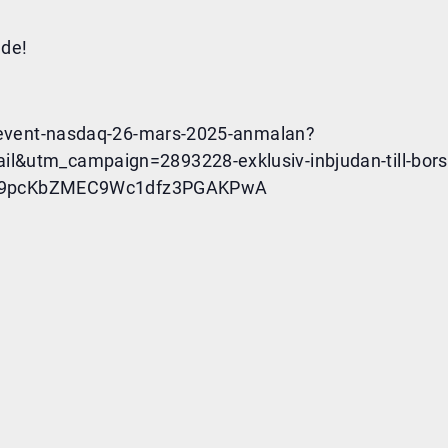
ade!
-event-nasdaq-26-mars-2025-anmalan?
&utm_campaign=2893228-exklusiv-inbjudan-till-bors
=su_9pcKbZMEC9Wc1dfz3PGAKPwA