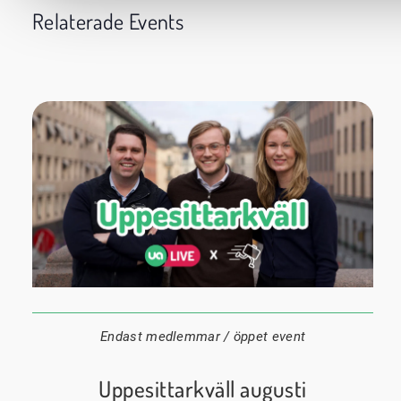
Relaterade Events
24 augusti
20:00
Datum:
Tid:
Plats:
Endast medlemmar / öppet event
Uppesittarkväll augusti