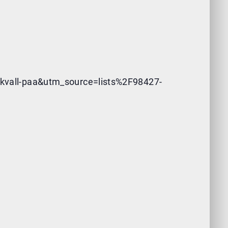
kvall-paa&utm_source=lists%2F98427-