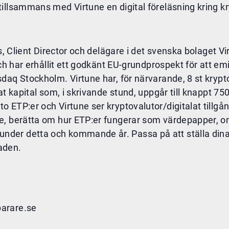
illsammans med Virtune en digital föreläsning kring k
s, Client Director och delägare i det svenska bolaget Vir
och har erhållit ett godkänt EU-grundprospekt för att 
sdaq Stockholm. Virtune har, för närvarande, 8 st kry
t kapital som, i skrivande stund, uppgår till knappt 750
ETP:er och Virtune ser kryptovalutor/digitalat tillgån
ne, berätta om hur ETP:er fungerar som värdepapper, 
r detta och kommande år. Passa på att ställa dina fr
aden.
parare.se