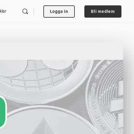
klar
Logga in
Bli medlem