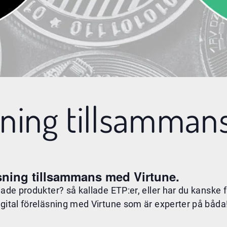
äsning tillsamma
äsning tillsammans med Virtune.
dlade produkter? så kallade ETP:er, eller har du kansk
igital föreläsning med Virtune som är experter på båda