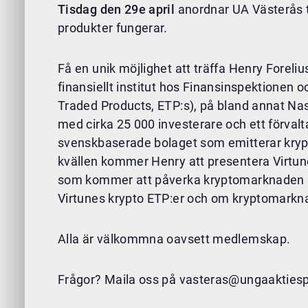
Tisdag den 29e april
anordnar UA Västerås t
produkter fungerar.
Få en unik möjlighet att träffa Henry Foreliu
finansiellt institut hos Finansinspektionen 
Traded Products, ETP:s), på bland annat Na
med cirka 25 000 investerare och ett förvalta
svenskbaserade bolaget som emitterar krypto 
kvällen kommer Henry att presentera Virtu
som kommer att påverka kryptomarknaden unde
Virtunes krypto ETP:er och om kryptomarkn
Alla är välkommna oavsett medlemskap.
Frågor? Maila oss på vasteras@ungaakties