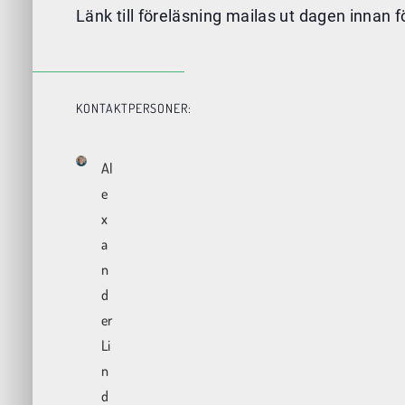
Länk till föreläsning mailas ut dagen innan 
KONTAKTPERSONER:
Al
e
x
a
n
d
er
Li
n
d