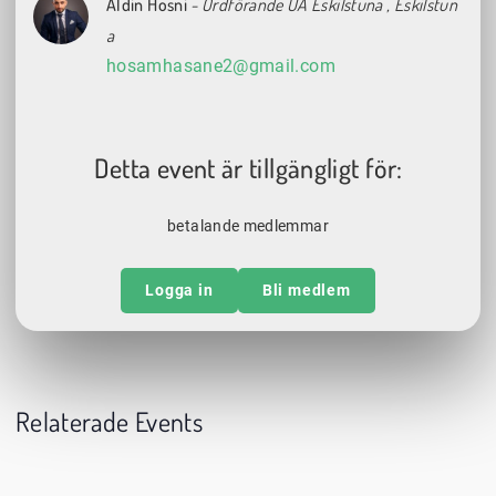
Aldin Hosni
- Ordförande UA Eskilstuna
, Eskilstun
a
hosamhasane2@gmail.com
Detta event är tillgängligt för:
betalande medlemmar
Logga in
Bli medlem
Relaterade Events