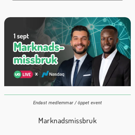
1 september
18:00
Digitalt
Datum:
Tid:
Plats:
Endast medlemmar / öppet event
Marknadsmissbruk