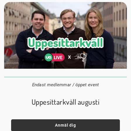
24 augusti
20:00
Datum:
Tid:
Plats:
Endast medlemmar / öppet event
Uppesittarkväll augusti
Anmäl dig