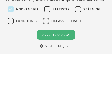
kan du välja vilka typer av cookies du vill spara på din dator.
Läs mer
NÖDVÄNDIGA
STATISTIK
SPÅRNING
VILLKOR
Användningsvillkor
FUNKTIONER
OKLASSIFICERADE
Communityregler
Integritetspolicy
ACCEPTERA ALLA
Om Cookies
VISA DETALJER
Unga Aktiesparare
Sturegatan 15
113 89 Stockholm