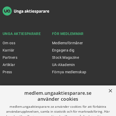
UNGA AKTIESPARARE
FÖR MEDLEMMAR
Om oss
Medlemsförmåner
Karriär
Engagera dig
Partners
Stock Magazine
Artiklar
UA-Akademin
Press
Förnya medlemskap
×
FÖR SKOLOR
HJÄLP
medlem.ungaaktiesparare.se
använder cookies
Gymnasieprofilen
Support
medlem.ungaaktiesparare.se använder cookies för att förbättra
Ung Privatekonomi
användarupplevelsen, samla in statistik och för marknadsföring. Här