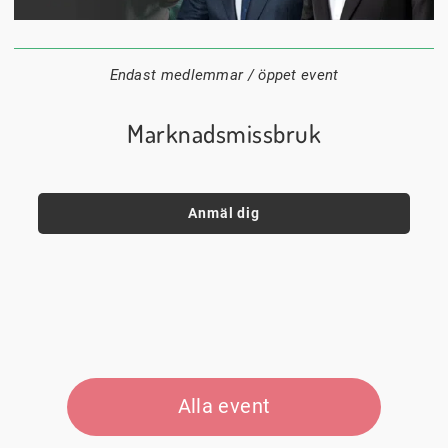
1 september
18:00
Digitalt
Datum:
Tid:
Plats:
Endast medlemmar / öppet event
Marknadsmissbruk
Anmäl dig
Alla event