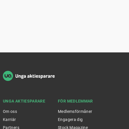
Sidfot
UNGA AKTIESPARARE
FÖR MEDLEMMAR
Om oss
Medlemsförmåner
Karriär
Engagera dig
Partners
Stock Magazine