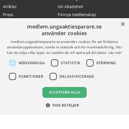
Artiklar
UA-Akademin
Press
Förnya medlemskap
×
medlem.ungaaktiesparare.se
använder cookies
FÖR SKOLOR
HJÄLP
medlem.ungaaktiesparare.se använder cookies för att förbättra
Gymnasieprofilen
Support
användarupplevelsen, samla in statistik och för marknadsföring. Här
kan du välja vilka typer av cookies du vill spara på din dator.
Läs mer
Ung Privatekonomi
NÖDVÄNDIGA
STATISTIK
SPÅRNING
VILLKOR
FUNKTIONER
OKLASSIFICERADE
Användningsvillkor
ACCEPTERA ALLA
Communityregler
Integritetspolicy
VISA DETALJER
Om Cookies