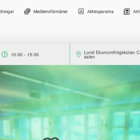
ldningar
Medlemsförmåner
Aktiespararna
Arti
Lund Ekonomihögskolan C
10:00 - 15:00
Tid:
salen
Plats: