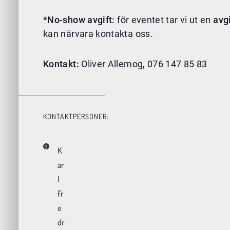
*
No-show avgift:
för eventet tar vi ut en
avg
kan närvara kontakta oss.
Kontakt:
Oliver Allemog, 076 147 85 83
KONTAKTPERSONER:
K
ar
l
Fr
e
dr