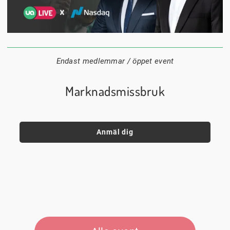
1 september
18:00
Digitalt
Datum:
Tid:
Plats:
Endast medlemmar / öppet event
Marknadsmissbruk
Anmäl dig