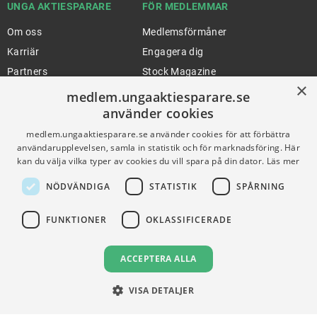
UNGA AKTIESPARARE
FÖR MEDLEMMAR
Om oss
Medlemsförmåner
Karriär
Engagera dig
Partners
Stock Magazine
×
Artiklar
UA-Akademin
medlem.ungaaktiesparare.se
använder cookies
Press
Förnya medlemskap
medlem.ungaaktiesparare.se använder cookies för att förbättra
användarupplevelsen, samla in statistik och för marknadsföring. Här
kan du välja vilka typer av cookies du vill spara på din dator.
Läs mer
FÖR SKOLOR
HJÄLP
NÖDVÄNDIGA
STATISTIK
SPÅRNING
Gymnasieprofilen
Support
Ung Privatekonomi
FUNKTIONER
OKLASSIFICERADE
VILLKOR
ACCEPTERA ALLA
Användningsvillkor
VISA DETALJER
Communityregler