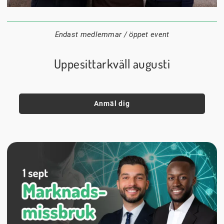
24 augusti
20:00
Datum:
Tid:
Plats:
Endast medlemmar / öppet event
Uppesittarkväll augusti
Anmäl dig