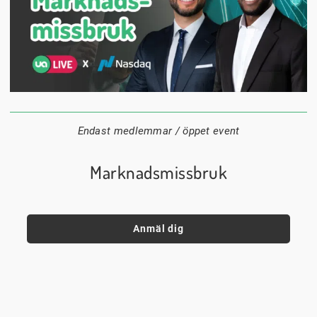
1 september
18:00
Digitalt
Datum:
Tid:
Plats:
Endast medlemmar / öppet event
Marknadsmissbruk
Anmäl dig