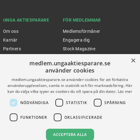
UNGA AKTIESPARARE
FÖR MEDLEMMAR
Om oss
Medlemsförmåner
Karriär
Engagera dig
Partners
Stock Magazine
Artiklar
UA-Akademin
×
medlem.ungaaktiesparare.se
Press
Förnya medlemskap
använder cookies
medlem.ungaaktiesparare.se använder cookies för att förbättra
användarupplevelsen, samla in statistik och för marknadsföring. Här
FÖR SKOLOR
HJÄLP
kan du välja vilka typer av cookies du vill spara på din dator.
Läs mer
Gymnasieprofilen
Support
NÖDVÄNDIGA
STATISTIK
SPÅRNING
Ung Privatekonomi
FUNKTIONER
OKLASSIFICERADE
VILLKOR
ACCEPTERA ALLA