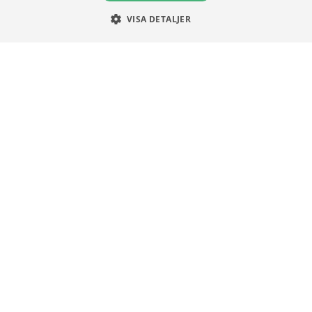
Användningsvillkor
VISA DETALJER
Communityregler
Integritetspolicy
Om Cookies
Unga Aktiesparare
Sturegatan 15
113 89 Stockholm
08 30 00 35