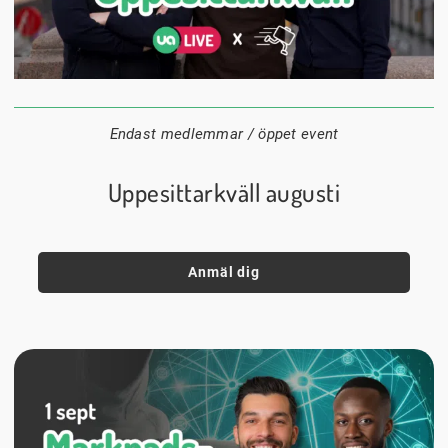
24 augusti
20:00
Datum:
Tid:
Plats:
Endast medlemmar / öppet event
Uppesittarkväll augusti
Anmäl dig