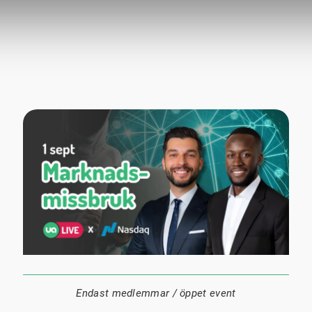
1 september
18:00
Digitalt
Datum:
Tid:
Plats:
Endast medlemmar / öppet event