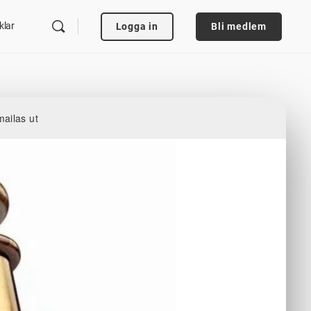
klar
Logga in
Bli medlem
mailas ut