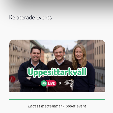
Relaterade Events
24 augusti
20:00
Datum:
Tid:
Plats:
Endast medlemmar / öppet event