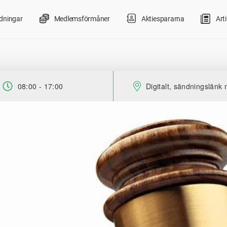
ldningar
Medlemsförmåner
Aktiespararna
Arti
08:00 - 17:00
Digitalt, sändningslänk 
Tid:
Plats: