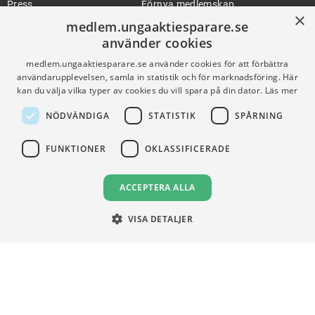
Press
Förnya medlemskap
×
medlem.ungaaktiesparare.se
använder cookies
FÖR SKOLOR
HJÄLP
medlem.ungaaktiesparare.se använder cookies för att förbättra
användarupplevelsen, samla in statistik och för marknadsföring. Här
Gymnasieprofilen
Support
kan du välja vilka typer av cookies du vill spara på din dator.
Läs mer
Ung Privatekonomi
NÖDVÄNDIGA
STATISTIK
SPÅRNING
FUNKTIONER
OKLASSIFICERADE
VILLKOR
Användningsvillkor
ACCEPTERA ALLA
Communityregler
Integritetspolicy
VISA DETALJER
Om Cookies