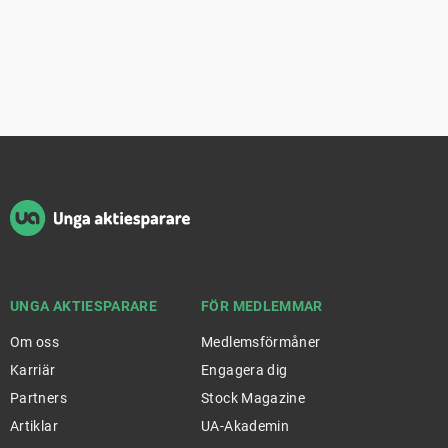
Sidfot
UNGA AKTIESPARARE
FÖR MEDLEMMAR
Om oss
Medlemsförmåner
Karriär
Engagera dig
Partners
Stock Magazine
Artiklar
UA-Akademin