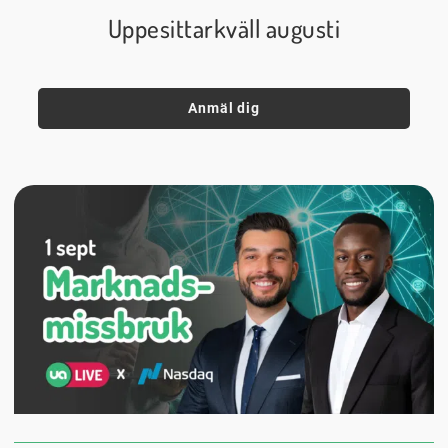
Uppesittarkväll augusti
Anmäl dig
1 september
18:00
Digitalt
Datum:
Tid:
Plats: