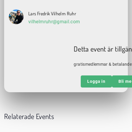
Lars Fredrik Vilhelm Ruhr
vilhelmruhr@gmail.com
Detta event är tillgän
gratismedlemmar & betaland
Logga in
Bli m
Relaterade Events