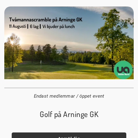
11 augusti
08:00
Arninge Golfklubb
Datum:
Tid:
Plats:
Endast medlemmar / öppet event
Golf på Arninge GK