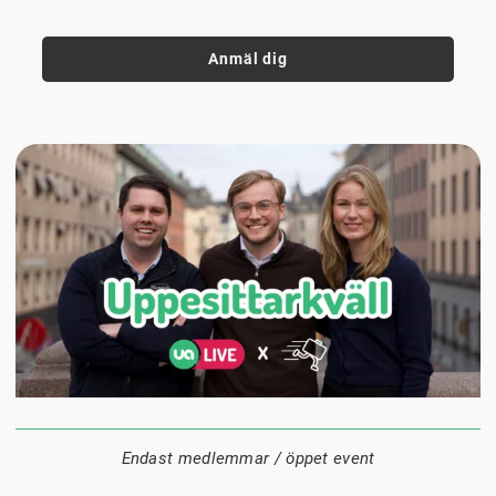
Anmäl dig
24 augusti
20:00
Datum:
Tid:
Plats:
Endast medlemmar / öppet event