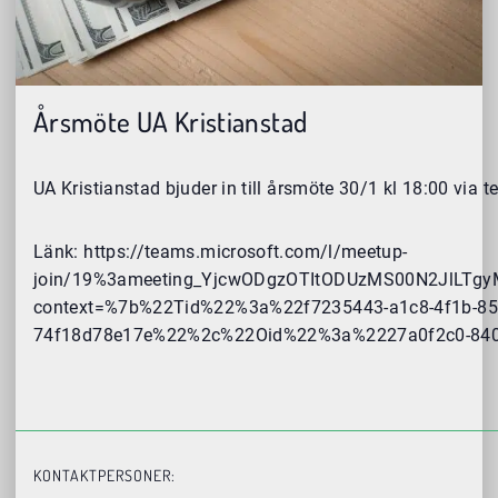
Årsmöte UA Kristianstad
UA Kristianstad bjuder in till årsmöte 30/1 kl 18:00 via 
Länk: https://teams.microsoft.com/l/meetup-
join/19%3ameeting_YjcwODgzOTItODUzMS00N2JlLTgyM
context=%7b%22Tid%22%3a%22f7235443-a1c8-4f1b-85
74f18d78e17e%22%2c%22Oid%22%3a%2227a0f2c0-840
KONTAKTPERSONER: