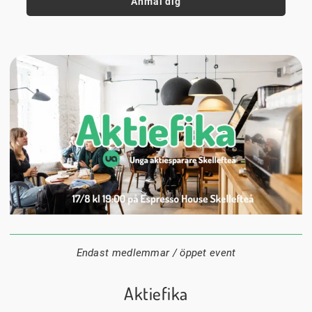
Anmäl dig
17 augusti
19:00
Espresso house Skellefteå
Datum:
Tid:
Plats:
Endast medlemmar / öppet event
Aktiefika