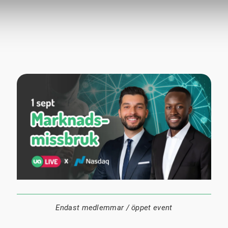
1 september
18:00
Digitalt
Datum:
Tid:
Plats:
Endast medlemmar / öppet event