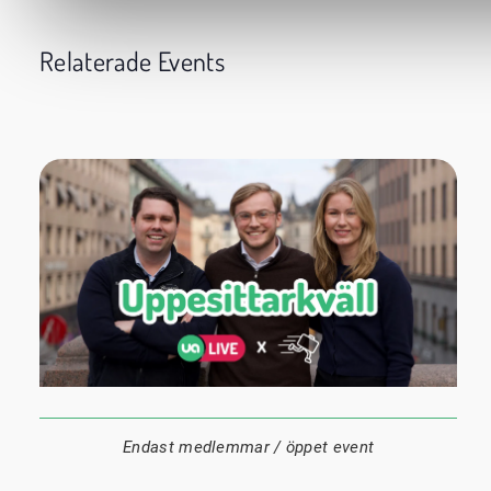
Relaterade Events
24 augusti
20:00
Datum:
Tid:
Plats:
Endast medlemmar / öppet event