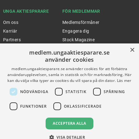
UNGA AKTIESPARARE
FÖR MEDLEMMAR
Om oss
Medlemsförmåner
Karriär
Engagera dig
Partners
Stock Magazine
×
Artiklar
UA-Akademin
medlem.ungaaktiesparare.se
Press
Förnya medlemskap
använder cookies
medlem.ungaaktiesparare.se använder cookies för att förbättra
användarupplevelsen, samla in statistik och för marknadsföring. Här
FÖR SKOLOR
HJÄLP
kan du välja vilka typer av cookies du vill spara på din dator.
Läs mer
Gymnasieprofilen
Support
NÖDVÄNDIGA
STATISTIK
SPÅRNING
Ung Privatekonomi
FUNKTIONER
OKLASSIFICERADE
VILLKOR
ACCEPTERA ALLA
Användningsvillkor
VISA DETALJER