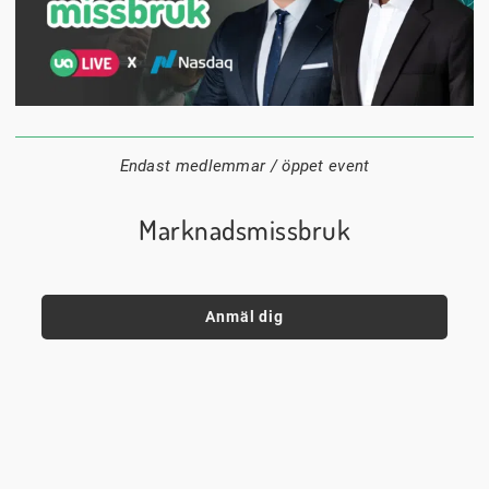
1 september
18:00
Digitalt
Datum:
Tid:
Plats:
Endast medlemmar / öppet event
Marknadsmissbruk
Anmäl dig