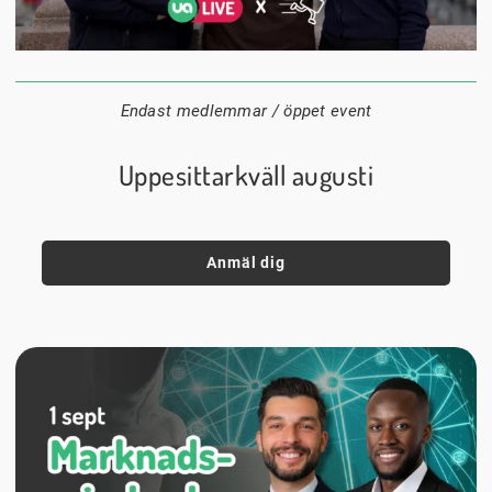
24 augusti
20:00
Datum:
Tid:
Plats:
Endast medlemmar / öppet event
Uppesittarkväll augusti
Anmäl dig