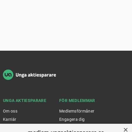
Sidfot
UNGA AKTIESPARARE
FÖR MEDLEMMAR
Om oss
Medlemsförmåner
Karriär
Engagera dig
×
Partners
Stock Magazine