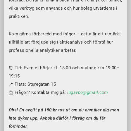
företag. Du får en unik inblick i hur en analytiker tänker,
vilka verktyg som används och hur bolag utvärderas i
praktiken.
Kom gärna förberedd med frågor – detta är ett utmärkt
tillfälle att fördjupa sig i aktieanalys och förstå hur
professionella analytiker arbetar.
⏰ Tid: Eventet börjar kl. 18:00 och slutar cirka 19:00–
19:15
📍 Plats: Sturegatan 15
📩 Frågor? Kontakta mig på:
lugavbo@gmail.com
Obs! En avgift på 150 kr tas ut om du anmäler dig men
inte dyker upp. Avboka därför i förväg om du får
förhinder.