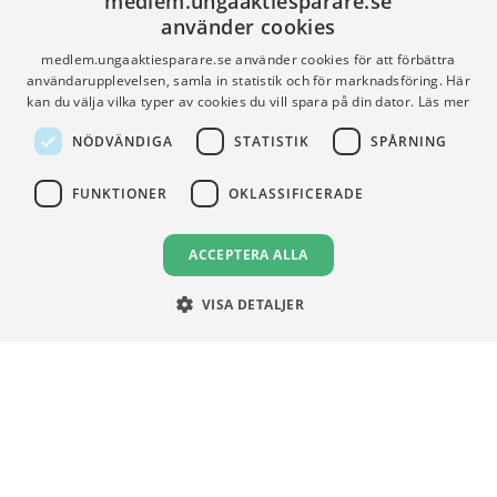
medlem.ungaaktiesparare.se
Artiklar
UA-Akademin
använder cookies
Press
Förnya medlemskap
medlem.ungaaktiesparare.se använder cookies för att förbättra
användarupplevelsen, samla in statistik och för marknadsföring. Här
kan du välja vilka typer av cookies du vill spara på din dator.
Läs mer
FÖR SKOLOR
HJÄLP
NÖDVÄNDIGA
STATISTIK
SPÅRNING
Gymnasieprofilen
Support
FUNKTIONER
OKLASSIFICERADE
Ung Privatekonomi
ACCEPTERA ALLA
VILLKOR
VISA DETALJER
Användningsvillkor
Communityregler
Integritetspolicy
Om Cookies