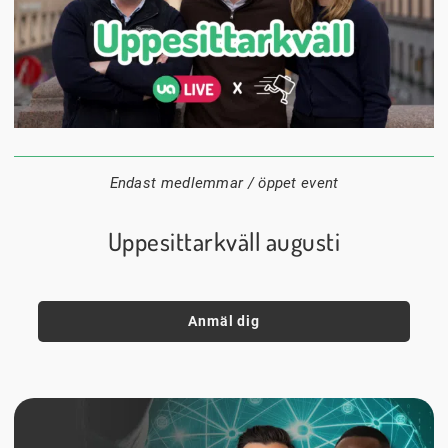
24 augusti
20:00
Datum:
Tid:
Plats:
Endast medlemmar / öppet event
Uppesittarkväll augusti
Anmäl dig