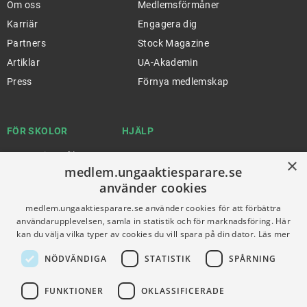
Om oss
Medlemsförmåner
Karriär
Engagera dig
Partners
Stock Magazine
Artiklar
UA-Akademin
Press
Förnya medlemskap
FÖR SKOLOR
HJÄLP
Gymnasieprofilen
Support
×
medlem.ungaaktiesparare.se
Ung Privatekonomi
använder cookies
medlem.ungaaktiesparare.se använder cookies för att förbättra
användarupplevelsen, samla in statistik och för marknadsföring. Här
VILLKOR
kan du välja vilka typer av cookies du vill spara på din dator.
Läs mer
Användningsvillkor
NÖDVÄNDIGA
STATISTIK
SPÅRNING
Communityregler
Integritetspolicy
FUNKTIONER
OKLASSIFICERADE
Om Cookies