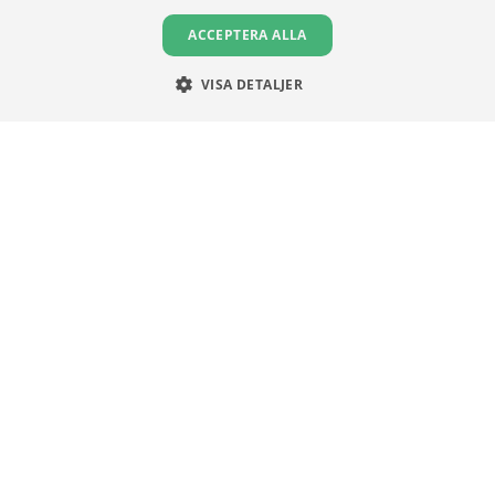
ACCEPTERA ALLA
VISA DETALJER
Unga Aktiesparare
Sturegatan 15
113 89 Stockholm
08 30 00 35
info@ungaaktiesparare.se
Följ oss gärna på sociala medier