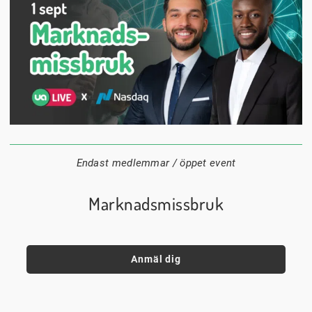
1 september
18:00
Digitalt
Datum:
Tid:
Plats:
Endast medlemmar / öppet event
Marknadsmissbruk
Anmäl dig