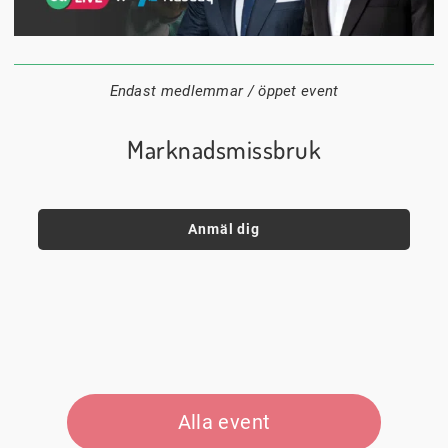
1 september
18:00
Digitalt
Datum:
Tid:
Plats:
Endast medlemmar / öppet event
Marknadsmissbruk
Anmäl dig
Alla event