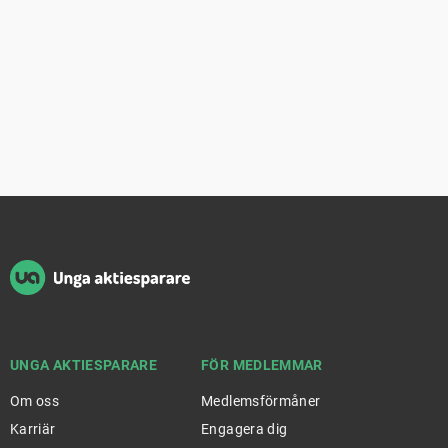
Sidfot
UNGA AKTIESPARARE
FÖR MEDLEMMAR
Om oss
Medlemsförmåner
Karriär
Engagera dig