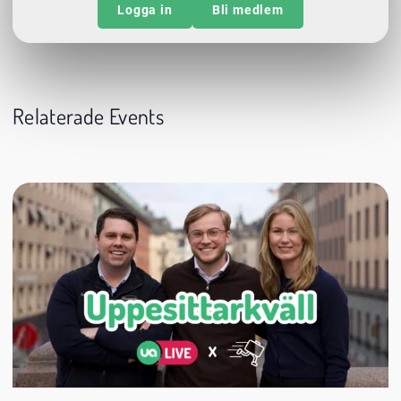
Logga in
Bli medlem
Relaterade Events
24 augusti
20:00
Datum:
Tid:
Plats: