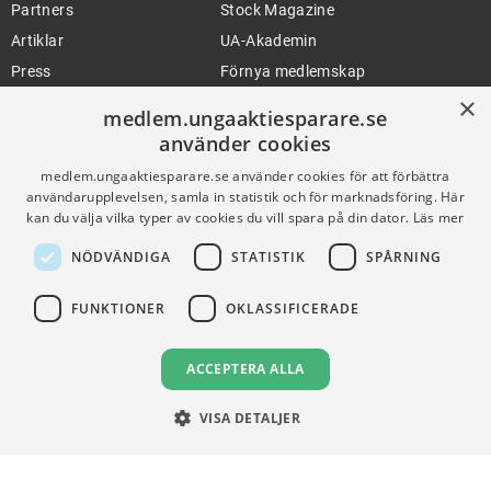
Partners
Stock Magazine
Artiklar
UA-Akademin
Press
Förnya medlemskap
×
medlem.ungaaktiesparare.se
använder cookies
FÖR SKOLOR
HJÄLP
medlem.ungaaktiesparare.se använder cookies för att förbättra
Gymnasieprofilen
Support
användarupplevelsen, samla in statistik och för marknadsföring. Här
kan du välja vilka typer av cookies du vill spara på din dator.
Läs mer
Ung Privatekonomi
NÖDVÄNDIGA
STATISTIK
SPÅRNING
VILLKOR
FUNKTIONER
OKLASSIFICERADE
Användningsvillkor
ACCEPTERA ALLA
Communityregler
Integritetspolicy
VISA DETALJER
Om Cookies