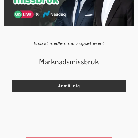
1 september
18:00
Digitalt
Datum:
Tid:
Plats:
Endast medlemmar / öppet event
Marknadsmissbruk
Anmäl dig