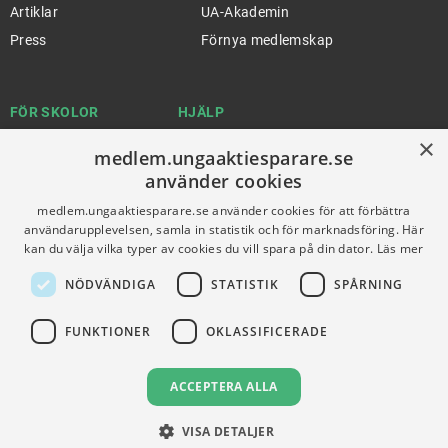
Artiklar
UA-Akademin
Press
Förnya medlemskap
FÖR SKOLOR
HJÄLP
×
Gymnasieprofilen
Support
medlem.ungaaktiesparare.se
Ung Privatekonomi
använder cookies
medlem.ungaaktiesparare.se använder cookies för att förbättra
användarupplevelsen, samla in statistik och för marknadsföring. Här
kan du välja vilka typer av cookies du vill spara på din dator.
Läs mer
VILLKOR
NÖDVÄNDIGA
STATISTIK
SPÅRNING
Användningsvillkor
Communityregler
FUNKTIONER
OKLASSIFICERADE
Integritetspolicy
Om Cookies
ACCEPTERA ALLA
VISA DETALJER