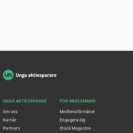
Sidfot
UNGA AKTIESPARARE
FÖR MEDLEMMAR
Om oss
Medlemsförmåner
Karriär
Engagera dig
Partners
Stock Magazine