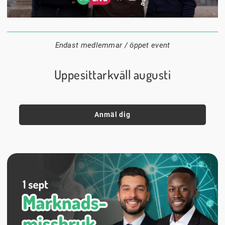
24 augusti
20:00
Datum:
Tid:
Plats:
Endast medlemmar / öppet event
Uppesittarkväll augusti
Anmäl dig