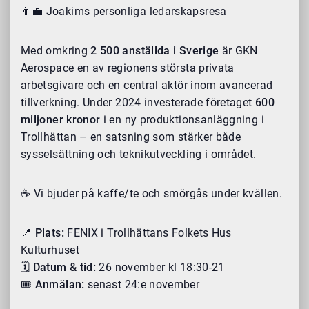
👨‍💼 Joakims personliga ledarskapsresa
Med omkring
2 500 anställda i Sverige
är GKN
Aerospace en av regionens största privata
arbetsgivare och en central aktör inom avancerad
tillverkning. Under 2024 investerade företaget
600
miljoner kronor
i en ny produktionsanläggning i
Trollhättan – en satsning som stärker både
sysselsättning och teknikutveckling i området.
☕ Vi bjuder på kaffe/te och smörgås under kvällen.
📍
Plats:
FENIX i Trollhättans Folkets Hus
Kulturhuset
🗓️
Datum & tid:
26 november kl 18:30-21
🎟️
Anmälan:
senast 24:e november