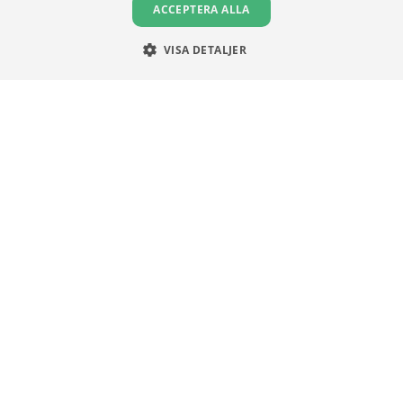
ACCEPTERA ALLA
Integritetspolicy
Om Cookies
VISA DETALJER
Unga Aktiesparare
Sturegatan 15
113 89 Stockholm
08 30 00 35
info@ungaaktiesparare.se