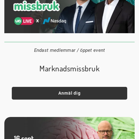
1 september
18:00
Digitalt
Datum:
Tid:
Plats:
Endast medlemmar / öppet event
Marknadsmissbruk
Anmäl dig