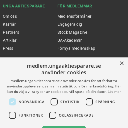
UNGA AKTIESPARARE
FÖR MEDLEMMAR
Om oss
Medlemsförmåner
Karriär
Engagera dig
Partners
Stock Magazine
Artiklar
UA-Akademin
Press
Förnya medlemskap
×
medlem.ungaaktiesparare.se
FÖR SKOLOR
HJÄLP
använder cookies
Gymnasieprofilen
Support
medlem.ungaaktiesparare.se använder cookies för att förbättra
användarupplevelsen, samla in statistik och för marknadsföring. Här
Ung Privatekonomi
kan du välja vilka typer av cookies du vill spara på din dator.
Läs mer
NÖDVÄNDIGA
STATISTIK
SPÅRNING
VILLKOR
FUNKTIONER
OKLASSIFICERADE
Användningsvillkor
Communityregler