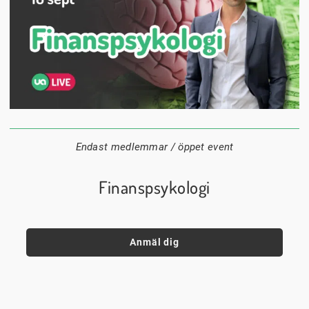
16 september
18:00
Digitalt
Datum:
Tid:
Plats:
Endast medlemmar / öppet event
Finanspsykologi
Anmäl dig