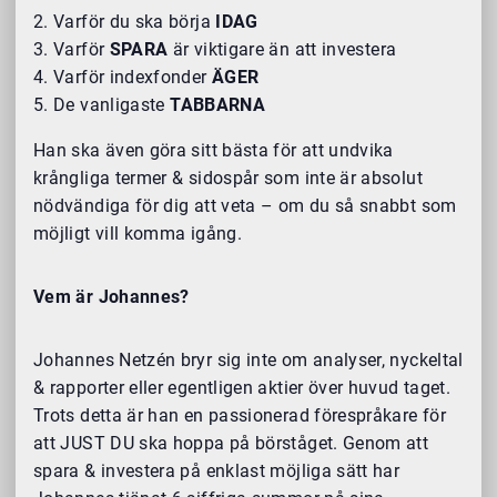
Varför du ska börja
IDAG
Varför
SPARA
är viktigare än att investera
Varför indexfonder
ÄGER
De vanligaste
TABBARNA
Han ska även göra sitt bästa för att undvika
krångliga termer & sidospår som inte är absolut
nödvändiga för dig att veta – om du så snabbt som
möjligt vill komma igång.
Vem är Johannes?
Johannes Netzén bryr sig inte om analyser, nyckeltal
& rapporter eller egentligen aktier över huvud taget.
Trots detta är han en passionerad förespråkare för
att JUST DU ska hoppa på börståget. Genom att
spara & investera på enklast möjliga sätt har