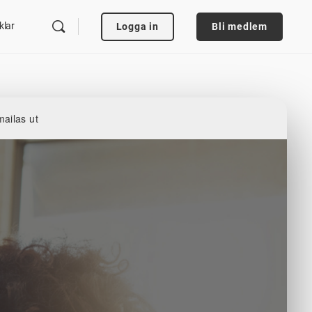
klar
Logga in
Bli medlem
mailas ut