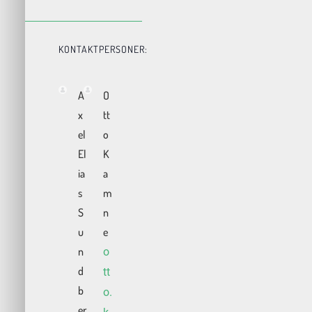
KONTAKTPERSONER:
A
O
x
tt
el
o
El
K
ia
a
s
m
S
n
u
e
n
o
d
tt
b
o.
er