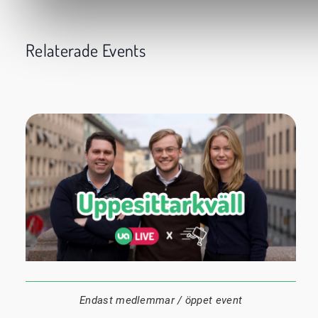
Relaterade Events
24 augusti
20:00
Datum:
Tid:
Plats:
Endast medlemmar / öppet event