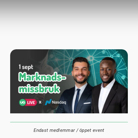
1 september
18:00
Digitalt
Datum:
Tid:
Plats:
Endast medlemmar / öppet event