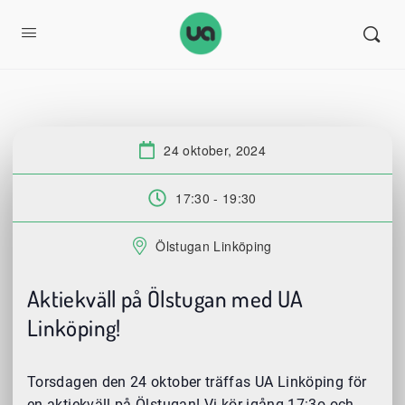
24 oktober, 2024
Datum:
17:30 - 19:30
Tid:
Ölstugan Linköping
Plats:
Aktiekväll på Ölstugan med UA
Linköping!
Torsdagen den 24 oktober träffas UA Linköping för
en aktiekväll på Ölstugan! Vi kör igång 17:3o och