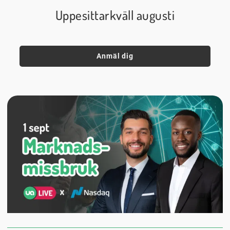
Uppesittarkväll augusti
Anmäl dig
1 september
18:00
Digitalt
Datum:
Tid:
Plats: