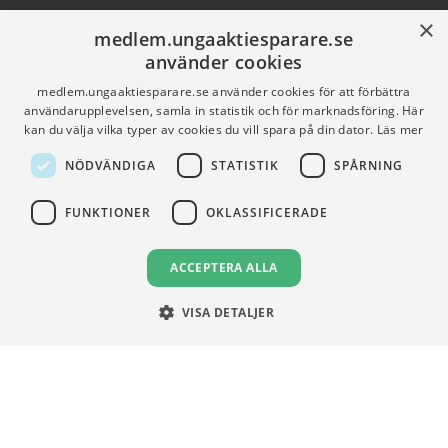
×
Om oss
Medlemsförmåner
medlem.ungaaktiesparare.se
Karriär
Engagera dig
använder cookies
Partners
Stock Magazine
medlem.ungaaktiesparare.se använder cookies för att förbättra
användarupplevelsen, samla in statistik och för marknadsföring. Här
Artiklar
UA-Akademin
kan du välja vilka typer av cookies du vill spara på din dator.
Läs mer
Press
Förnya medlemskap
NÖDVÄNDIGA
STATISTIK
SPÅRNING
FUNKTIONER
OKLASSIFICERADE
FÖR SKOLOR
HJÄLP
Gymnasieprofilen
Support
ACCEPTERA ALLA
Ung Privatekonomi
VISA DETALJER
VILLKOR
Användningsvillkor
Communityregler
Integritetspolicy