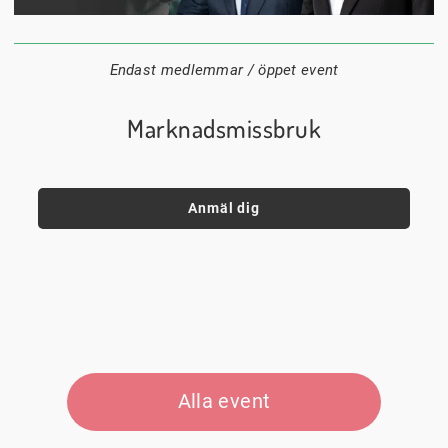
1 september
18:00
Digitalt
Datum:
Tid:
Plats:
Endast medlemmar / öppet event
Marknadsmissbruk
Anmäl dig
Alla event