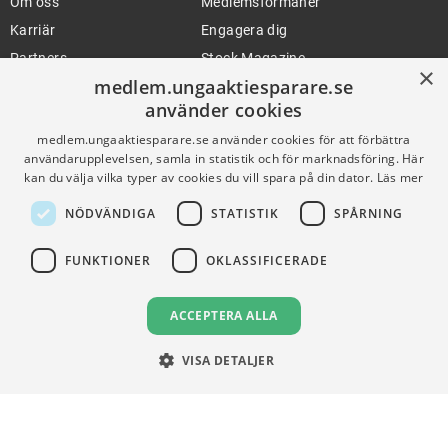
Om oss
Medlemsförmåner
Karriär
Engagera dig
Partners
Stock Magazine
×
medlem.ungaaktiesparare.se
Artiklar
UA-Akademin
använder cookies
Press
Förnya medlemskap
medlem.ungaaktiesparare.se använder cookies för att förbättra
användarupplevelsen, samla in statistik och för marknadsföring. Här
kan du välja vilka typer av cookies du vill spara på din dator.
Läs mer
FÖR SKOLOR
HJÄLP
NÖDVÄNDIGA
STATISTIK
SPÅRNING
Gymnasieprofilen
Support
Ung Privatekonomi
FUNKTIONER
OKLASSIFICERADE
ACCEPTERA ALLA
VILLKOR
Användningsvillkor
VISA DETALJER
Communityregler
Integritetspolicy
Om Cookies