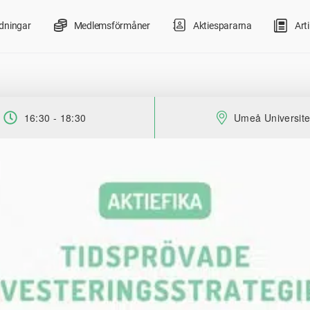
ldningar
Medlemsförmåner
Aktiespararna
Arti
16:30 - 18:30
Umeå Universite
Tid:
Plats: