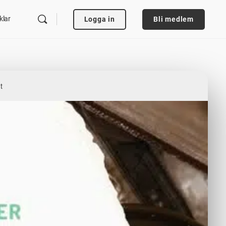
klar
Logga in
Bli medlem
t