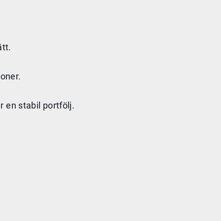
tt.
ioner.
en stabil portfölj.