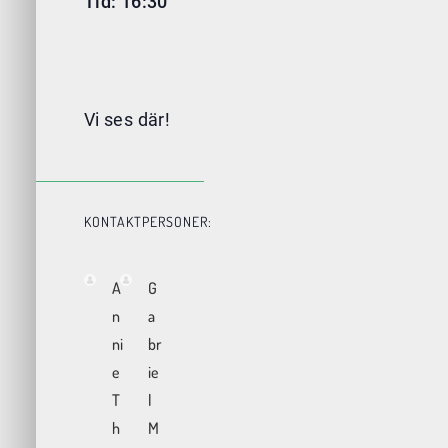
Tid: 16:30
Vi ses där!
KONTAKTPERSONER:
A
G
n
a
ni
br
e
ie
T
l
h
M