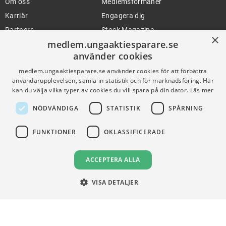
Om oss
Medlemsförmåner
Karriär
Engagera dig
Partners
Stock Magazine
×
medlem.ungaaktiesparare.se
Artiklar
UA-Akademin
använder cookies
Press
Förnya medlemskap
medlem.ungaaktiesparare.se använder cookies för att förbättra
användarupplevelsen, samla in statistik och för marknadsföring. Här
kan du välja vilka typer av cookies du vill spara på din dator.
Läs mer
FÖR SKOLOR
HJÄLP
NÖDVÄNDIGA
STATISTIK
SPÅRNING
Gymnasieprofilen
Support
Ung Privatekonomi
FUNKTIONER
OKLASSIFICERADE
ACCEPTERA ALLA
VILLKOR
Användningsvillkor
VISA DETALJER
Communityregler
Integritetspolicy
Om Cookies