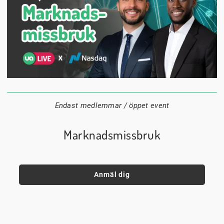
1 september
18:00
Digitalt
Datum:
Tid:
Plats:
Endast medlemmar / öppet event
Marknadsmissbruk
Anmäl dig