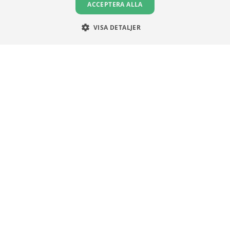
ACCEPTERA ALLA
VISA DETALJER
VILLKOR
Användningsvillkor
Communityregler
Integritetspolicy
Om Cookies
Unga Aktiesparare
Sturegatan 15
113 89 Stockholm