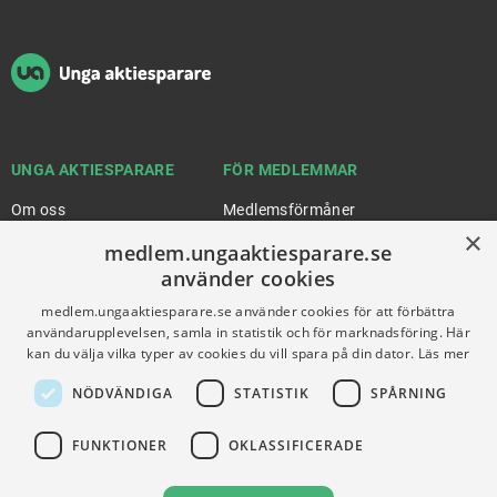
UNGA AKTIESPARARE
FÖR MEDLEMMAR
Om oss
Medlemsförmåner
×
Karriär
Engagera dig
medlem.ungaaktiesparare.se
Partners
Stock Magazine
använder cookies
Artiklar
UA-Akademin
medlem.ungaaktiesparare.se använder cookies för att förbättra
användarupplevelsen, samla in statistik och för marknadsföring. Här
Press
Förnya medlemskap
kan du välja vilka typer av cookies du vill spara på din dator.
Läs mer
NÖDVÄNDIGA
STATISTIK
SPÅRNING
FÖR SKOLOR
HJÄLP
FUNKTIONER
OKLASSIFICERADE
Gymnasieprofilen
Support
Ung Privatekonomi