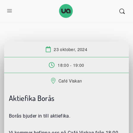
23 oktober, 2024
Datum:
18:00 - 19:00
Tid:
Café Viskan
Plats:
Aktiefika Borås
Borås bjuder in till aktiefika.
Vi kommer befinna oss på Café Viskan från 18:00.