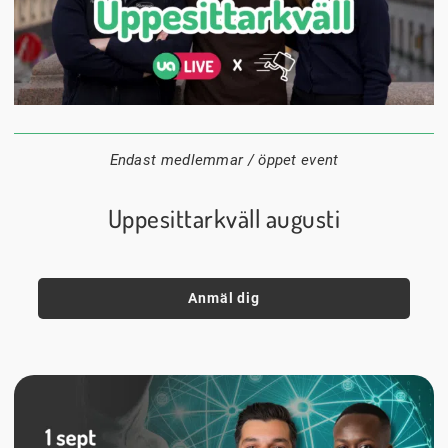
24 augusti
20:00
Datum:
Tid:
Plats:
Endast medlemmar / öppet event
Uppesittarkväll augusti
Anmäl dig