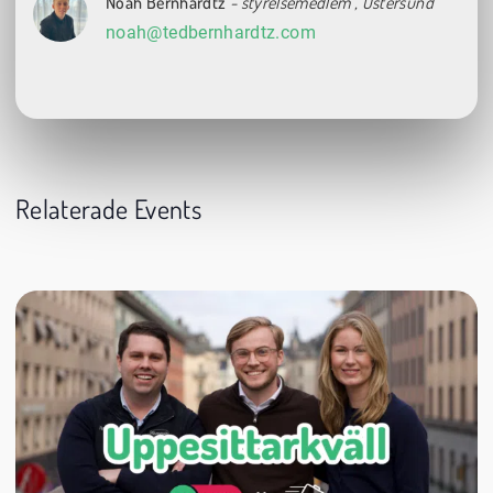
Noah Bernhardtz
- styrelsemedlem
, Östersund
noah@tedbernhardtz.com
Relaterade Events