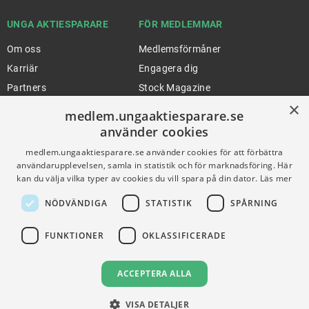
UNGA AKTIESPARARE
FÖR MEDLEMMAR
Om oss
Medlemsförmåner
Karriär
Engagera dig
Partners
Stock Magazine
×
Artiklar
UA-Akademin
medlem.ungaaktiesparare.se
Press
Förnya medlemskap
använder cookies
medlem.ungaaktiesparare.se använder cookies för att förbättra
användarupplevelsen, samla in statistik och för marknadsföring. Här
FÖR SKOLOR
HJÄLP
kan du välja vilka typer av cookies du vill spara på din dator.
Läs mer
Gymnasieprofilen
Support
NÖDVÄNDIGA
STATISTIK
SPÅRNING
Ung Privatekonomi
FUNKTIONER
OKLASSIFICERADE
VILLKOR
ACCEPTERA ALLA
Användningsvillkor
VISA DETALJER