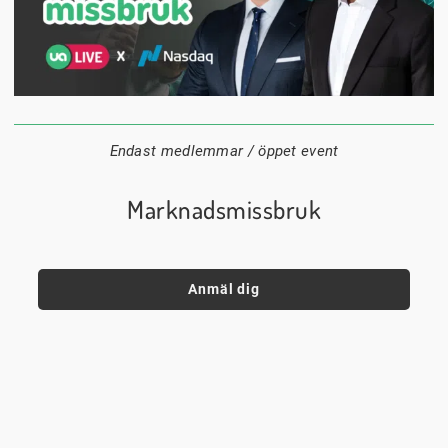
1 september
18:00
Digitalt
Datum:
Tid:
Plats:
Endast medlemmar / öppet event
Marknadsmissbruk
Anmäl dig