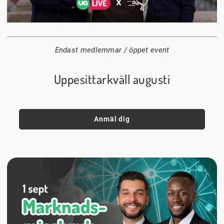
24 augusti
20:00
Datum:
Tid:
Plats:
Endast medlemmar / öppet event
Uppesittarkväll augusti
Anmäl dig