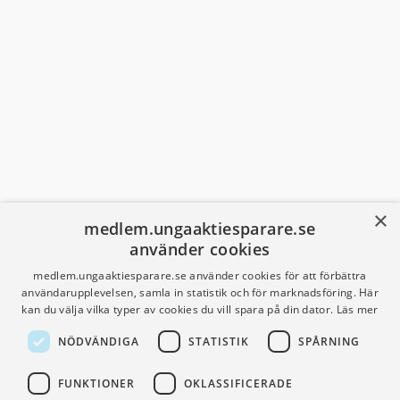
×
medlem.ungaaktiesparare.se
använder cookies
Sidfot
medlem.ungaaktiesparare.se använder cookies för att förbättra
användarupplevelsen, samla in statistik och för marknadsföring. Här
kan du välja vilka typer av cookies du vill spara på din dator.
Läs mer
NÖDVÄNDIGA
STATISTIK
SPÅRNING
FUNKTIONER
OKLASSIFICERADE
UNGA AKTIESPARARE
FÖR MEDLEMMAR