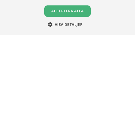
Om oss
Medlemsförmåner
ACCEPTERA ALLA
Karriär
Engagera dig
Partners
Stock Magazine
VISA DETALJER
Artiklar
UA-Akademin
Press
Förnya medlemskap
FÖR SKOLOR
HJÄLP
Gymnasieprofilen
Support
Ung Privatekonomi
VILLKOR
Användningsvillkor
Communityregler
Integritetspolicy
Om Cookies